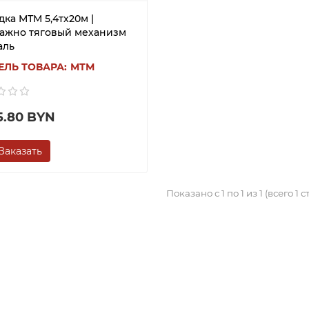
ка МТМ 5,4тх20м |
ажно тяговый механизм
аль
МТМ
5.80 BYN
Заказать
Показано с 1 по 1 из 1 (всего 1 