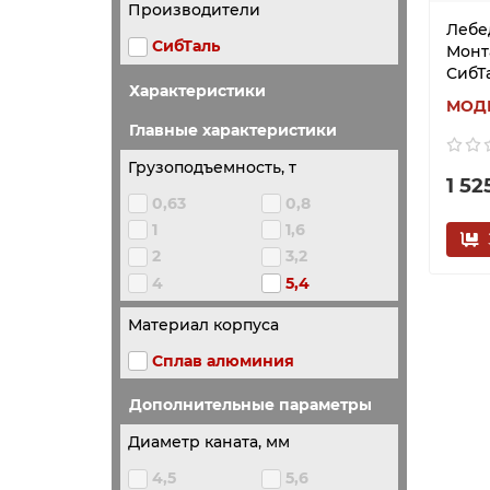
Производители
Лебед
СибТаль
Монт
СибТ
Характеристики
Главные характеристики
Грузоподъемность, т
1 52
0,63
0,8
1
1,6
2
3,2
4
5,4
Материал корпуса
Сплав алюминия
Дополнительные параметры
Диаметр каната, мм
4,5
5,6