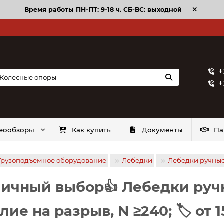
Время работы ПН-ПТ: 9-18 ч. CБ-ВС: выходной
+
+
еообзоры
Как купить
Документы
Па
Грузоподъемное оборудование
Лебедки
Лебедки ручны
ичный выбор👍 Лебедки руч
лие на разрыв, N ≥240; 🏷️ от 