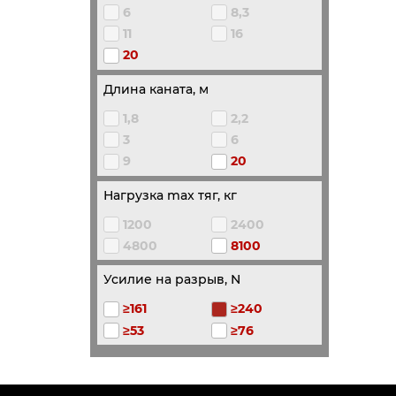
6
8,3
11
16
20
Длина каната, м
1,8
2,2
3
6
9
20
Нагрузка max тяг, кг
1200
2400
4800
8100
Усилие на разрыв, N
≥161
≥240
≥53
≥76