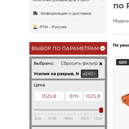
по 
Информация о доставке
Модели
РТИ - Россия
По умо
ВЫБОР ПО ПАРАМЕТРАМ
6213
Выбрано:
Сбросить фильтр ✖️
≥240
×
Усилие на разрыв, N
Цена
BYN
35.29
407.92
780.54
1 153.17
1 525.8