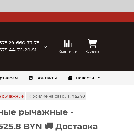
375 29-660-73-75
375 44-511-20-51
Сравнение
Корзина
ртнёрам
Контакты
Новости
е рычажные
Усилие на разрыв, n ≥240
ные рычажные -
1525.8 BYN 🚚 Доставка